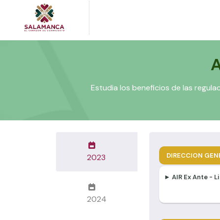
A
Estudia los beneficios de las regul
DIRECCION GENE
2023
► AIR Ex Ante - 
2024