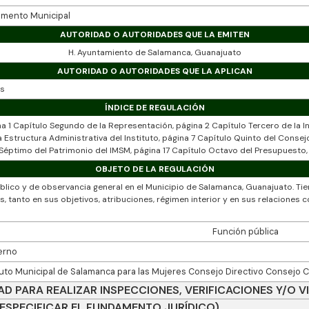
amento Municipal
AUTORIDAD O AUTORIDADES QUE LA EMITEN
H. Ayuntamiento de Salamanca, Guanajuato
AUTORIDAD O AUTORIDADES QUE LA APLICAN
es
ÍNDICE DE REGULACIÓN
a 1 Capítulo Segundo de la Representación, página 2 Capítulo Tercero de la I
 Estructura Administrativa del Instituto, página 7 Capítulo Quinto del Consej
 Séptimo del Patrimonio del IMSM, página 17 Capítulo Octavo del Presupuesto, 
OBJETO DE LA REGULACIÓN
lico y de observancia general en el Municipio de Salamanca, Guanajuato. Tie
, tanto en sus objetivos, atribuciones, régimen interior y en sus relaciones 
Función pública
erno
tuto Municipal de Salamanca para las Mujeres Consejo Directivo Consejo C
 PARA REALIZAR INSPECCIONES, VERIFICACIONES Y/O VI
 (ESPECIFICAR EL FUNDAMENTO JURÍDICO)